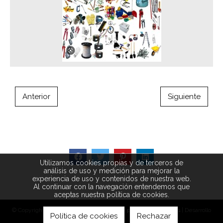
Anterior
Siguiente
Utilizamos cookies propias y de terceros de
análisis de uso y medición para mejorar la
experiencia de uso y contenidos de nuestra web.
Al continuar con la navegación entendemos que
aceptas nuestra política de cookies.
© Copyright 2026 |
Aviso legal
|
Política de privacidad
|
Cookies
| Desarrollo
Política de cookies
Rechazar
web:
SF