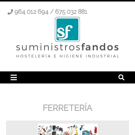
964 012 694 / 675 032 881
FERRETERÍA