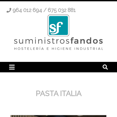
964 012 694 / 675 032 881
PASTA ITALIA